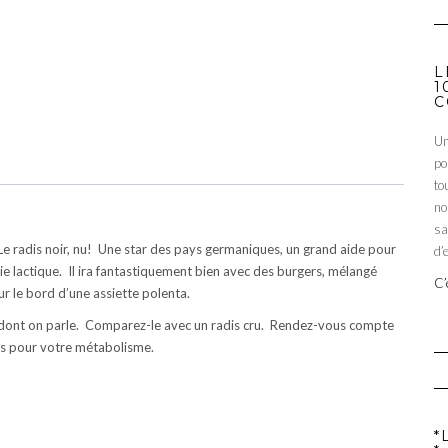
L
1
C
Un
po
to
no
sa
 Le radis noir, nu! Une star des pays germaniques, un grand aide pour
d’
gie lactique. Il ira fantastiquement bien avec des burgers, mélangé
C’
r le bord d’une assiette polenta.
ce dont on parle. Comparez-le avec un radis cru. Rendez-vous compte
es pour votre métabolisme.
*