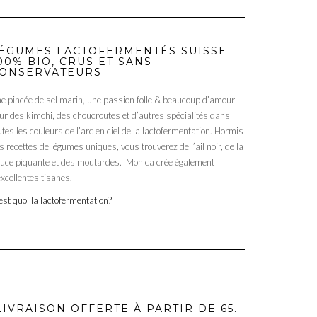
erreurs et
ÉGUMES LACTOFERMENTÉS SUISSE
00% BIO, CRUS ET SANS
ONSERVATEURS
e pincée de sel marin, une passion folle & beaucoup d’amour
ur des kimchi, des choucroutes et d’autres spécialités dans
utes les couleurs de l’arc en ciel de la lactofermentation. Hormis
s recettes de légumes uniques, vous trouverez de l’ail noir, de la
uce piquante et des moutardes. Monica crée également
excellentes tisanes.
est quoi la lactofermentation?
LIVRAISON OFFERTE À PARTIR DE 65.-