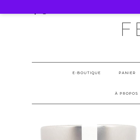
Skip
SOCIAL
to
content
FACEBOOK
INSTAGRAM
EMAIL
F
E-BOUTIQUE
PANIER
À PROPOS