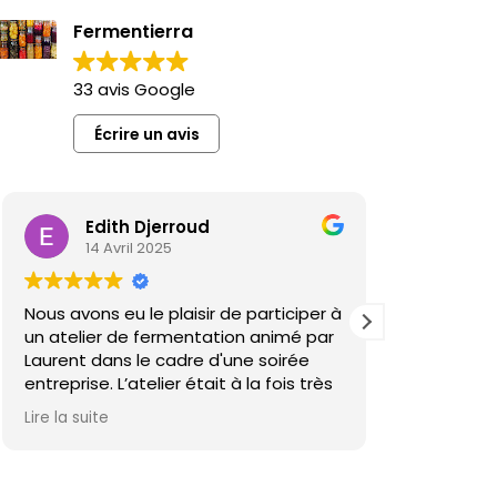
Fermentierra
33 avis Google
Écrire un avis
Edith Djerroud
Sév
14 Avril 2025
3 Fé
Nous avons eu le plaisir de participer à
Je recomm
un atelier de fermentation animé par
ceux qui a
Laurent dans le cadre d'une soirée
lancer vo
entreprise. L’atelier était à la fois très
approfondi
sympathique, instructif et accessible,
connaissa
Lire la suite
Lire la suite
alliant théorie et pratique de manière
cette tec
conviviale. Une belle découverte que
Laurent no
nous recommandons vivement !
nous parta