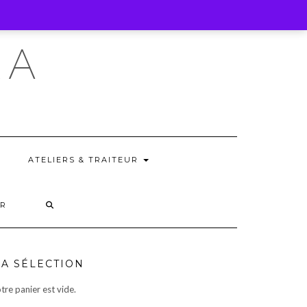
OMMES NOUS?
CONTACT
FR
DE
EN
RA
ATELIERS & TRAITEUR
ER
A SÉLECTION
tre panier est vide.