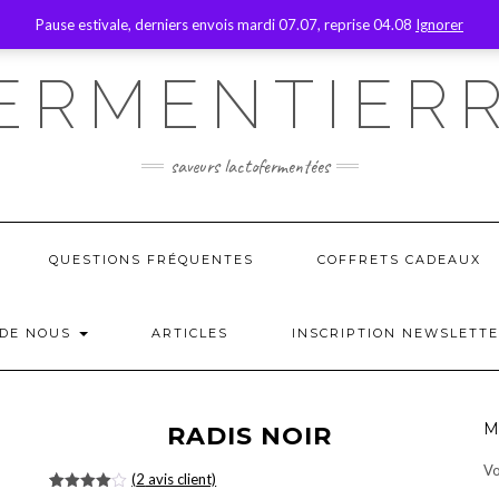
Pause estivale, derniers envois mardi 07.07, reprise 04.08
Ignorer
MON COMPTE
QUI S
ERMENTIER
saveurs lactofermentées
QUESTIONS FRÉQUENTES
COFFRETS CADEAUX
 DE NOUS
ARTICLES
INSCRIPTION NEWSLETT
M
RADIS NOIR
Vo
(
2
avis client)