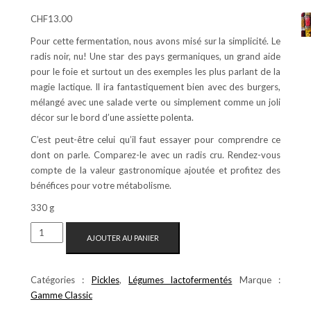
Noté
2
4.00
sur
CHF
13.00
5 basé
sur
notations
Pour cette fermentation, nous avons misé sur la simplicité. Le
client
radis noir, nu! Une star des pays germaniques, un grand aide
pour le foie et surtout un des exemples les plus parlant de la
magie lactique. Il ira fantastiquement bien avec des burgers,
mélangé avec une salade verte ou simplement comme un joli
décor sur le bord d’une assiette polenta.
C’est peut-être celui qu’il faut essayer pour comprendre ce
dont on parle. Comparez-le avec un radis cru. Rendez-vous
compte de la valeur gastronomique ajoutée et profitez des
bénéfices pour votre métabolisme.
330 g
QUANTITÉ
AJOUTER AU PANIER
DE
RADIS
NOIR
Catégories :
Pickles
,
Légumes lactofermentés
Marque :
Gamme Classic